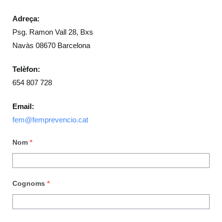
Adreça:
Psg. Ramon Vall 28, Bxs
Navàs 08670 Barcelona
Telèfon:
654 807 728
Email:
fem@femprevencio.cat
Nom
*
Cognoms
*