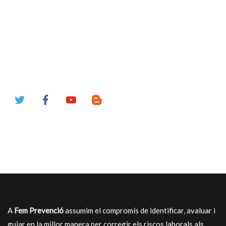
A
Fem Prevenció
assumim el compromís de identificar, avaluar i
guiar en la millor manera per corregir els riscos laborals als